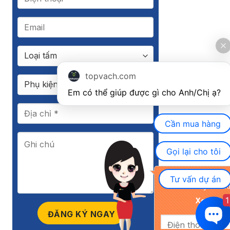
topvach.com
Em có thể giúp được gì cho Anh/Chị ạ? 
Cần mua hàng
Gọi lại cho tôi
Khuyến mãi đặc biệ
Tư vấn dự án
nay cho K
1
Xem chi ti