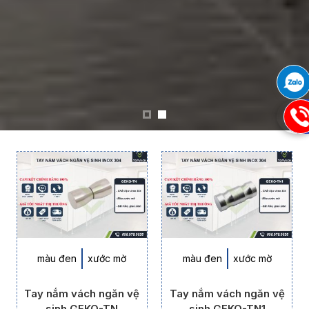
09
màu đen
xước mờ
màu đen
xước mờ
Tay nắm vách ngăn vệ
Tay nắm vách ngăn vệ
sinh GEKO-TN
sinh GEKO-TN1