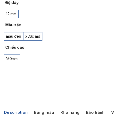
Độ dày
12 mm
Màu sắc
màu đen
xước mờ
Chiều cao
150mm
Description
Bảng màu
Kho hàng
Bảo hành
Vận