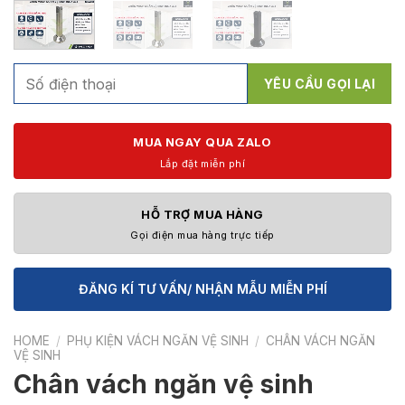
MUA NGAY QUA ZALO
Lắp đặt miễn phí
HỖ TRỢ MUA HÀNG
Gọi điện mua hàng trực tiếp
ĐĂNG KÍ TƯ VẤN/ NHẬN MẪU MIỄN PHÍ
HOME
/
PHỤ KIỆN VÁCH NGĂN VỆ SINH
/
CHÂN VÁCH NGĂN
VỆ SINH
Chân vách ngăn vệ sinh