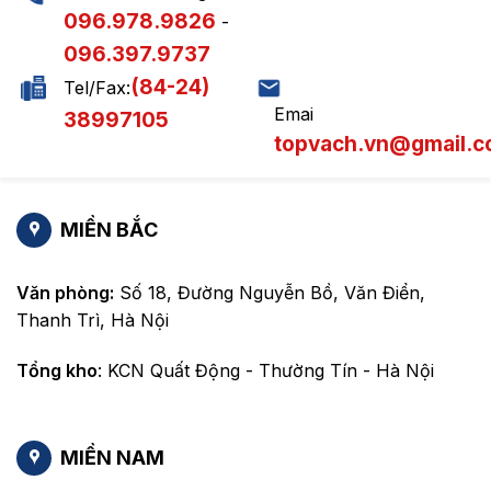
096.978.9826
-
096.397.9737
(84-24)
Tel/Fax:
Emai
38997105
topvach.vn@gmail.
MIỀN BẮC
Văn phòng:
Số 18, Đường Nguyễn Bồ, Văn Điển,
Thanh Trì, Hà Nội
Tổng kho
: KCN Quất Động - Thường Tín - Hà Nội
MIỀN NAM