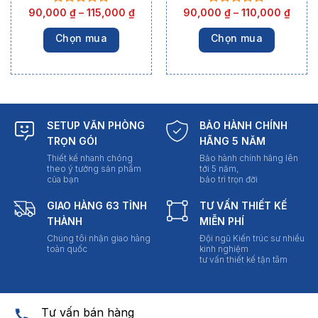
90,000
₫
–
115,000
₫
90,000
₫
–
110,000
₫
Chọn mua
Chọn mua
SETUP VĂN PHÒNG
BẢO HÀNH CHÍNH
TRỌN GÓI
HÃNG 5 NĂM
Thiết kế nhanh chóng
Bảo hành chính hãng lên
theo ý tưởng sản phẩm
tới 5 năm,
của bạn
bảo trì trọn đời
GIAO HÀNG 63 TỈNH
TƯ VẤN THIẾT KẾ
THÀNH
MIỄN PHÍ
Chúng tôi nhận giao hàng
Đội ngũ Kiến trúc sư nhiều
toàn quốc
kinh nghiệm
tư vấn thiết kế tận tâm
Tư vấn bán hàng