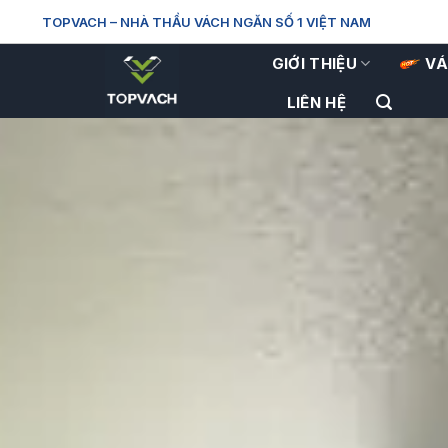
Skip
TOPVACH
– NHÀ THẦU VÁCH NGĂN SỐ 1 VIỆT NAM
to
content
GIỚI THIỆU
VÁ
LIÊN HỆ