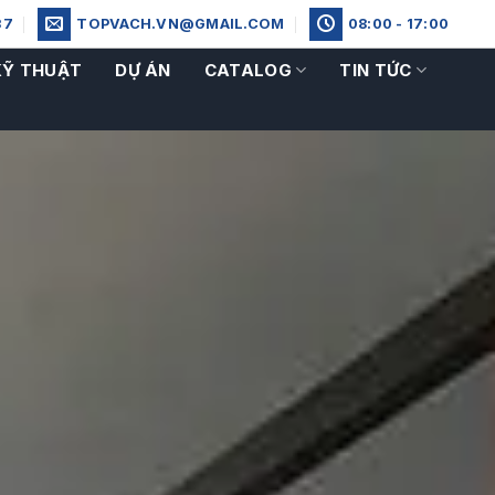
37
TOPVACH.VN@GMAIL.COM
08:00 - 17:00
KỸ THUẬT
DỰ ÁN
CATALOG
TIN TỨC