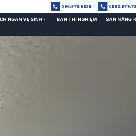
096.978.9826
0963.979.7
CH NGĂN VỆ SINH
BÀN THÍ NGHIỆM
SÀN NÂNG 