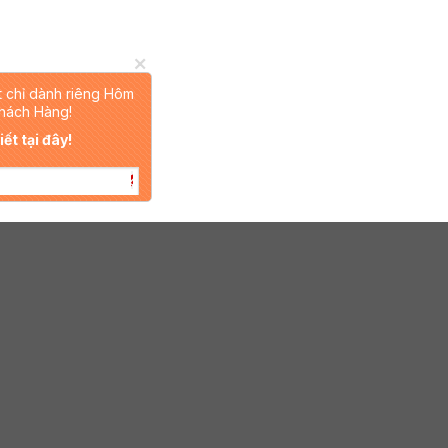
+
t chỉ dành riêng Hôm
hách Hàng!
ết tại đây!