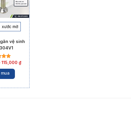
xước mờ
găn vệ sinh
304V1
–
115,000
₫
 mua