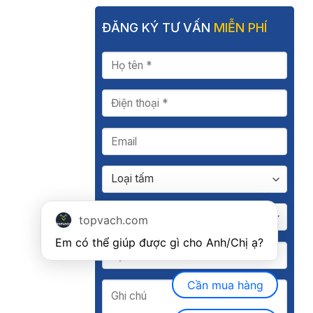
ĐĂNG KÝ TƯ VẤN
MIỄN PHÍ
topvach.com
Em có thể giúp được gì cho Anh/Chị ạ? 
Cần mua hàng