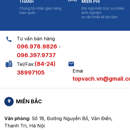
THÀNH
MIỄN PHÍ
Chúng tôi nhận giao hàng
Đội ngũ Kiến trúc sư nhiều
toàn quốc
kinh nghiệm
tư vấn thiết kế tận tâm
Tư vấn bán hàng
096.978.9826
-
096.397.9737
(84-24)
Tel/Fax:
Emai
38997105
topvach.vn@gmail.
MIỀN BẮC
Văn phòng:
Số 18, Đường Nguyễn Bồ, Văn Điển,
Thanh Trì, Hà Nội