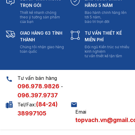
TRỌN GÓI
HÃNG 5 NĂM
Thiết kế nhanh chóng
Bảo hành chính hãng lên
theo ý tưởng sản phẩm
tới 5 năm,
của bạn
bảo trì trọn đời
GIAO HÀNG 63 TỈNH
TƯ VẤN THIẾT KẾ
THÀNH
MIỄN PHÍ
Chúng tôi nhận giao hàng
Đội ngũ Kiến trúc sư nhiều
toàn quốc
kinh nghiệm
tư vấn thiết kế tận tâm
Tư vấn bán hàng
096.978.9826
-
096.397.9737
(84-24)
Tel/Fax:
Emai
38997105
topvach.vn@gmail.