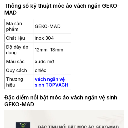
Thông số kỹ thuật móc áo vách ngăn GEKO-
MAD
Mã sản
GEKO-MAD
phẩm
Chất liệu
inox 304
Độ dày áp
12mm, 18mm
dụng
Màu sắc
xước mờ
Quy cách
chiếc
Thương
vách ngăn vệ
hiệu
sinh TOPVACH
Đặc điểm nổi bật móc áo vách ngăn vệ sinh
GEKO-MAD