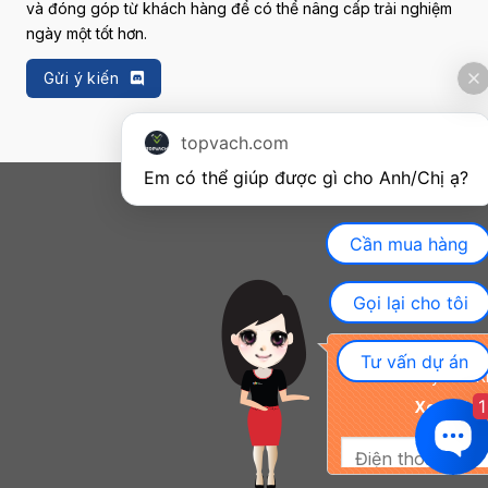
và đóng góp từ khách hàng để có thể nâng cấp trải nghiệm
ngày một tốt hơn.
Gửi ý kiến
topvach.com
Em có thể giúp được gì cho Anh/Chị ạ? 
Cần mua hàng
Gọi lại cho tôi
Khuyến mãi đặc biệ
Tư vấn dự án
nay cho K
1
Xem chi ti