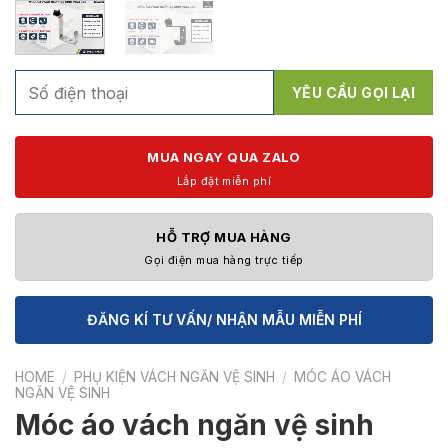
MUA NGAY QUA ZALO
Lắp đặt miễn phí
HỖ TRỢ MUA HÀNG
Gọi điện mua hàng trực tiếp
ĐĂNG KÍ TƯ VẤN/ NHẬN MẪU MIỄN PHÍ
HOME
/
PHỤ KIỆN VÁCH NGĂN VỆ SINH
/
MÓC ÁO VÁCH
NGĂN VỆ SINH
Móc áo vách ngăn vệ sinh