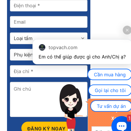
topvach.com
Em có thể giúp được gì cho Anh/Chị ạ? 
Cần mua hàng
Gọi lại cho tôi
Khuyến mãi đặc biệ
Tư vấn dự án
nay cho K
1
Xem chi ti