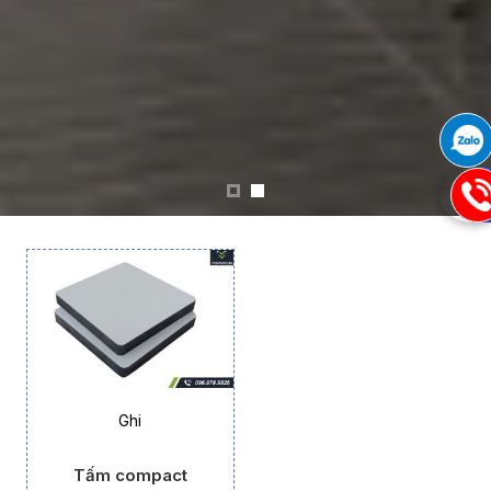
09
Ghi
Tấm compact