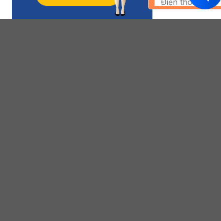
SETUP VĂN PHÒNG
BẢO HÀNH CHÍNH
TRỌN GÓI
HÃNG 5 NĂM
Thiết kế nhanh chóng
Bảo hành chính hãng lên
theo ý tưởng sản phẩm
tới 5 năm,
của bạn
bảo trì trọn đời
GIAO HÀNG 63 TỈNH
TƯ VẤN THIẾT KẾ
THÀNH
MIỄN PHÍ
Chúng tôi nhận giao hàng
Đội ngũ Kiến trúc sư nhiều
toàn quốc
kinh nghiệm
tư vấn thiết kế tận tâm
Tư vấn bán hàng
096.978.9826
-