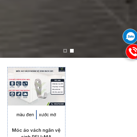
09
màu đen
xước mờ
Móc áo vách ngăn vệ
sinh RELI-MA