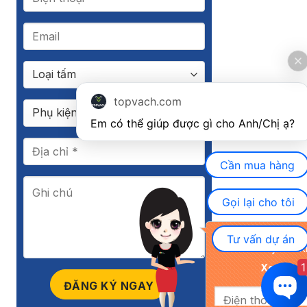
topvach.com
Em có thể giúp được gì cho Anh/Chị ạ? 
Cần mua hàng
Gọi lại cho tôi
Khuyến mãi đặc biệ
Tư vấn dự án
nay cho K
1
Xem chi ti