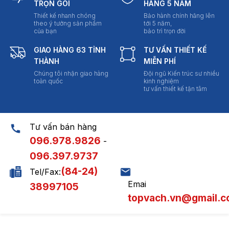
TRỌN GÓI
HÃNG 5 NĂM
Thiết kế nhanh chóng
Bảo hành chính hãng lên
theo ý tưởng sản phẩm
tới 5 năm,
của bạn
bảo trì trọn đời
GIAO HÀNG 63 TỈNH
TƯ VẤN THIẾT KẾ
THÀNH
MIỄN PHÍ
Chúng tôi nhận giao hàng
Đội ngũ Kiến trúc sư nhiều
toàn quốc
kinh nghiệm
tư vấn thiết kế tận tâm
Tư vấn bán hàng
096.978.9826
-
096.397.9737
(84-24)
Tel/Fax:
Emai
38997105
topvach.vn@gmail.