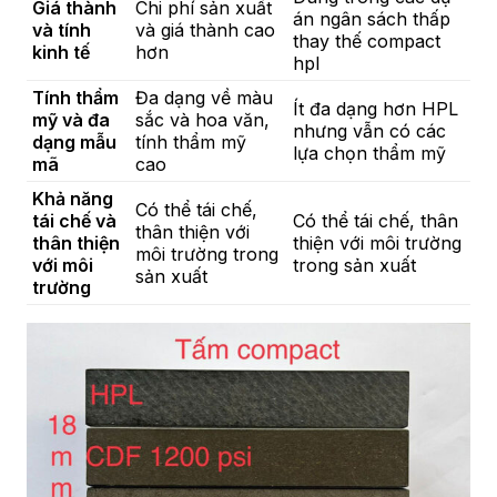
Giá thành
Chi phí sản xuất
án ngân sách thấp
và tính
và giá thành cao
thay thế compact
kinh tế
hơn
hpl
Tính thẩm
Đa dạng về màu
Ít đa dạng hơn HPL
mỹ và đa
sắc và hoa văn,
nhưng vẫn có các
dạng mẫu
tính thẩm mỹ
lựa chọn thẩm mỹ
mã
cao
Khả năng
Có thể tái chế,
tái chế và
Có thể tái chế, thân
thân thiện với
thân thiện
thiện với môi trường
môi trường trong
với môi
trong sản xuất
sản xuất
trường