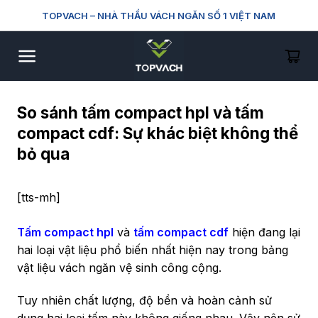
Skip
TOPVACH
– NHÀ THẦU VÁCH NGĂN SỐ 1 VIỆT NAM
to
content
So sánh tấm compact hpl và tấm
compact cdf: Sự khác biệt không thể
bỏ qua
[tts-mh]
Tấm compact hpl
và
tấm compact cdf
hiện đang lại
hai loại vật liệu phổ biến nhất hiện nay trong bảng
vật liệu vách ngăn vệ sinh công cộng.
Tuy nhiên chất lượng, độ bền và hoàn cảnh sử
dụng hai loại tấm này không giống nhau. Vậy nên sử