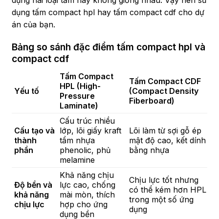
dụng tấm compact hpl hay tấm compact cdf cho dự
án của bạn.
Bảng so sánh đặc điểm tấm compact hpl và
compact cdf
Tấm Compact
Tấm Compact CDF
HPL (High-
Yếu tố
(Compact Density
Pressure
Fiberboard)
Laminate)
Cấu trúc nhiều
Cấu tạo và
lớp, lõi giấy kraft
Lõi làm từ sợi gỗ ép
thành
tẩm nhựa
mật độ cao, kết dính
phần
phenolic, phủ
bằng nhựa
melamine
Khả năng chịu
Chịu lực tốt nhưng
Độ bền và
lực cao, chống
có thể kém hơn HPL
khả năng
mài mòn, thích
trong một số ứng
chịu lực
hợp cho ứng
dụng
dụng bền