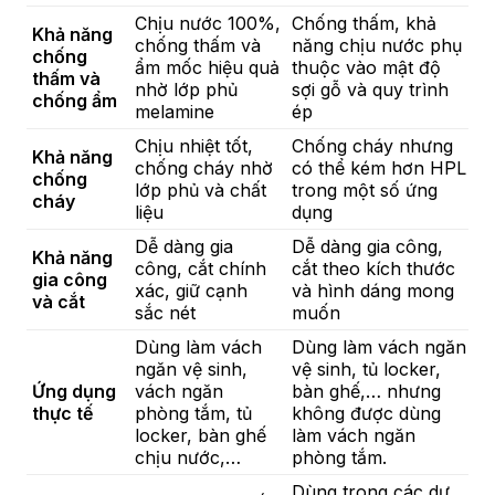
Chịu nước 100%,
Chống thấm, khả
Khả năng
chống thấm và
năng chịu nước phụ
chống
ẩm mốc hiệu quả
thuộc vào mật độ
thấm và
nhờ lớp phủ
sợi gỗ và quy trình
chống ẩm
melamine
ép
Chịu nhiệt tốt,
Chống cháy nhưng
Khả năng
chống cháy nhờ
có thể kém hơn HPL
chống
lớp phủ và chất
trong một số ứng
cháy
liệu
dụng
Dễ dàng gia
Dễ dàng gia công,
Khả năng
công, cắt chính
cắt theo kích thước
gia công
xác, giữ cạnh
và hình dáng mong
và cắt
sắc nét
muốn
Dùng làm vách
Dùng làm vách ngăn
ngăn vệ sinh,
vệ sinh, tủ locker,
Ứng dụng
vách ngăn
bàn ghế,… nhưng
thực tế
phòng tắm, tủ
không được dùng
locker, bàn ghế
làm vách ngăn
chịu nước,…
phòng tắm.
Dùng trong các dự