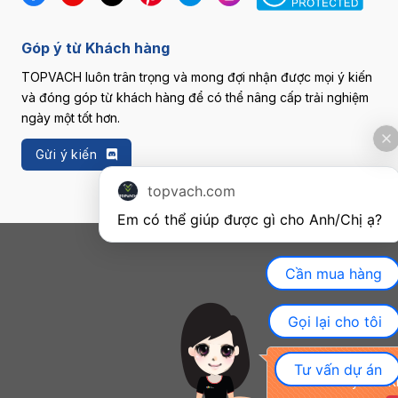
Góp ý từ Khách hàng
TOPVACH luôn trân trọng và mong đợi nhận được mọi ý kiến
và đóng góp từ khách hàng để có thể nâng cấp trải nghiệm
ngày một tốt hơn.
Gửi ý kiến
topvach.com
Em có thể giúp được gì cho Anh/Chị ạ? 
Cần mua hàng
Gọi lại cho tôi
Khuyến mãi đặc biệ
Tư vấn dự án
nay cho K