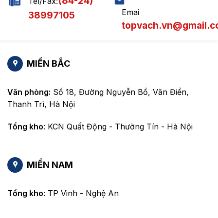
(84-24)
Tel/Fax:
Emai
38997105
topvach.vn@gmail.
MIỀN BẮC
Văn phòng:
Số 18, Đường Nguyễn Bồ, Văn Điển,
Thanh Trì, Hà Nội
Tổng kho
: KCN Quất Động - Thường Tín - Hà Nội
MIỀN NAM
Tổng kho
: TP Vinh - Nghệ An