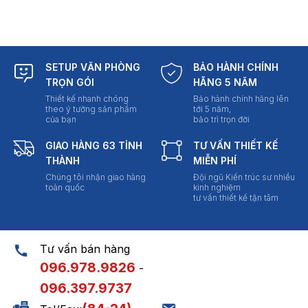
SETUP VĂN PHÒNG
BẢO HÀNH CHÍNH
TRỌN GÓI
HÃNG 5 NĂM
Thiết kế nhanh chóng
Bảo hành chính hãng lên
theo ý tưởng sản phẩm
tới 5 năm,
của bạn
bảo trì trọn đời
GIAO HÀNG 63 TỈNH
TƯ VẤN THIẾT KẾ
THÀNH
MIỄN PHÍ
Chúng tôi nhận giao hàng
Đội ngũ Kiến trúc sư nhiều
toàn quốc
kinh nghiệm
tư vấn thiết kế tận tâm
Tư vấn bán hàng
096.978.9826
-
096.397.9737