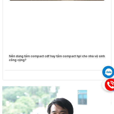
Nên dùng tấm compact cdf hay tấm compact hpl cho nhà vệ sinh
công cộng?
09