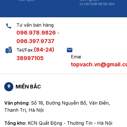
tư vấn thiết kế tận tâm
Tư vấn bán hàng
096.978.9826
-
096.397.9737
(84-24)
Tel/Fax:
Emai
38997105
topvach.vn@gmail.
MIỀN BẮC
Văn phòng:
Số 18, Đường Nguyễn Bồ, Văn Điển,
Thanh Trì, Hà Nội
Tổng kho
: KCN Quất Động - Thường Tín - Hà Nội