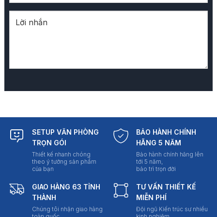
SETUP VĂN PHÒNG
BẢO HÀNH CHÍNH
TRỌN GÓI
HÃNG 5 NĂM
Thiết kế nhanh chóng
Bảo hành chính hãng lên
theo ý tưởng sản phẩm
tới 5 năm,
của bạn
bảo trì trọn đời
GIAO HÀNG 63 TỈNH
TƯ VẤN THIẾT KẾ
THÀNH
MIỄN PHÍ
Chúng tôi nhận giao hàng
Đội ngũ Kiến trúc sư nhiều
toàn quốc
kinh nghiệm