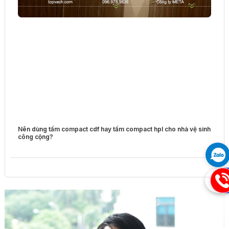
Nên dùng tấm compact cdf hay tấm compact hpl cho nhà vệ sinh
công cộng?
09