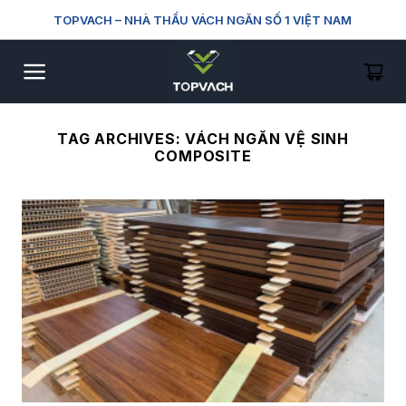
Skip
TOPVACH
– NHÀ THẦU VÁCH NGĂN SỐ 1 VIỆT NAM
to
content
TAG ARCHIVES:
VÁCH NGĂN VỆ SINH
COMPOSITE