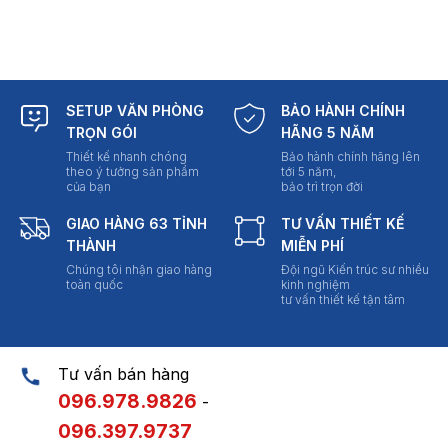
SETUP VĂN PHÒNG
BẢO HÀNH CHÍNH
TRỌN GÓI
HÃNG 5 NĂM
Thiết kế nhanh chóng
Bảo hành chính hãng lên
theo ý tưởng sản phẩm
tới 5 năm,
của bạn
bảo trì trọn đời
GIAO HÀNG 63 TỈNH
TƯ VẤN THIẾT KẾ
THÀNH
MIỄN PHÍ
Chúng tôi nhận giao hàng
Đội ngũ Kiến trúc sư nhiều
toàn quốc
kinh nghiệm
tư vấn thiết kế tận tâm
Tư vấn bán hàng
096.978.9826
-
096.397.9737