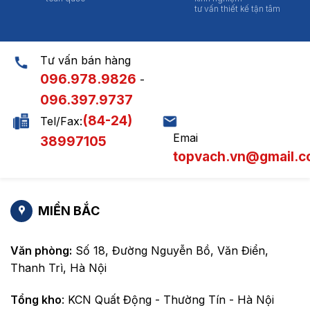
tư vấn thiết kế tận tâm
Tư vấn bán hàng
096.978.9826
-
096.397.9737
(84-24)
Tel/Fax:
Emai
38997105
topvach.vn@gmail.
MIỀN BẮC
Văn phòng:
Số 18, Đường Nguyễn Bồ, Văn Điển,
Thanh Trì, Hà Nội
Tổng kho
: KCN Quất Động - Thường Tín - Hà Nội