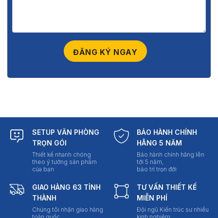
SETUP VĂN PHÒNG
BẢO HÀNH CHÍNH
TRỌN GÓI
HÃNG 5 NĂM
Thiết kế nhanh chóng
Bảo hành chính hãng lên
theo ý tưởng sản phẩm
tới 5 năm,
của bạn
bảo trì trọn đời
GIAO HÀNG 63 TỈNH
TƯ VẤN THIẾT KẾ
THÀNH
MIỄN PHÍ
Chúng tôi nhận giao hàng
Đội ngũ Kiến trúc sư nhiều
toàn quốc
kinh nghiệm