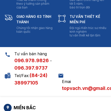
theo ý tưởng sản phẩm
tới 5 năm,
của bạn
bảo trì trọn đời
GIAO HÀNG 63 TỈNH
TƯ VẤN THIẾT KẾ
THÀNH
MIỄN PHÍ
Chúng tôi nhận giao hàng
Đội ngũ Kiến trúc sư nhiều
toàn quốc
kinh nghiệm
tư vấn thiết kế tận tâm
Tư vấn bán hàng
096.978.9826
-
096.397.9737
(84-24)
Tel/Fax:
Emai
38997105
topvach.vn@gmail.
MIỀN BẮC