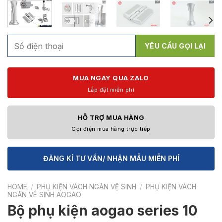
MUA NGAY QUA ZALO
Lắp đặt miễn phí
HỖ TRỢ MUA HÀNG
Gọi điện mua hàng trực tiếp
ĐĂNG KÍ TƯ VẤN/ NHẬN MẪU MIỄN PHÍ
HOME
/
PHỤ KIỆN VÁCH NGĂN VỆ SINH
/
PHỤ KIỆN VÁCH
NGĂN VÊ SINH AOGAO
Bộ phụ kiện aogao series 10