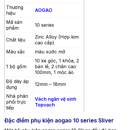
Thương
AOGAO
hiệu
Mã sản
10 series
phẩm
Zinc Alloy (Hợp kim
Chất liệu
cao cấp)
Màu sắc
màu xước mờ
10 ke góc, 1 khóa, 2
1 bộ gồm
bản lề, 2 chân cao
100mm, 1 móc áo
Độ dày áp
12mm – 18mm
dụng
Nhà phân
Vách ngăn vệ sinh
phối trực
Topvach
tiếp
Đặc điểm phụ kiện aogao 10 series Sliver