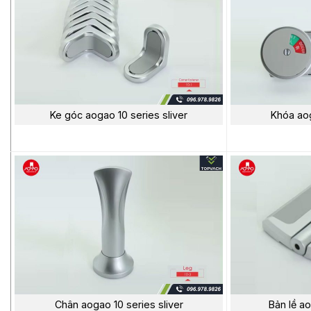
Ke góc aogao 10 series sliver
Khóa aog
Chân aogao 10 series sliver
Bản lề ao